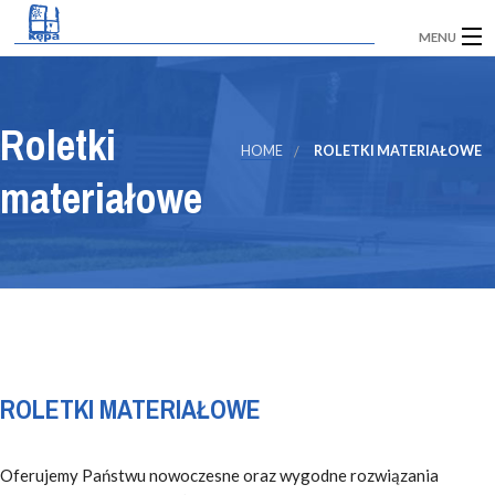
MENU
STRONA GŁÓWNA
Roletki
KONTAKT
HOME
ROLETKI MATERIAŁOWE
materiałowe
O FIRMIE
FUNDUSZE EUROPEJSKIE
ENGLISH VERSION
WYCENA
ROLETKI MATERIAŁOWE
Oferujemy Państwu nowoczesne oraz wygodne rozwiązania