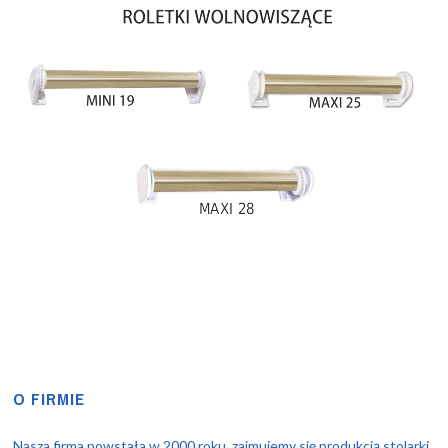
O FIRMIE
Nasza firma powstała w 2000 roku, zajmujemy się produkcją stolarki