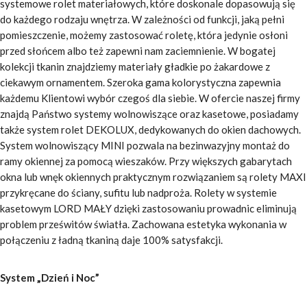
systemowe rolet materiałowych, które doskonale dopasowują się
do każdego rodzaju wnętrza. W zależności od funkcji, jaką pełni
pomieszczenie, możemy zastosować roletę, która jedynie osłoni
przed słońcem albo też zapewni nam zaciemnienie. W bogatej
kolekcji tkanin znajdziemy materiały gładkie po żakardowe z
ciekawym ornamentem. Szeroka gama kolorystyczna zapewnia
każdemu Klientowi wybór czegoś dla siebie. W ofercie naszej firmy
znajdą Państwo systemy wolnowiszące oraz kasetowe, posiadamy
także system rolet DEKOLUX, dedykowanych do okien dachowych.
System wolnowiszący MINI pozwala na bezinwazyjny montaż do
ramy okiennej za pomocą wieszaków. Przy większych gabarytach
okna lub wnęk okiennych praktycznym rozwiązaniem są rolety MAXI
przykręcane do ściany, sufitu lub nadproża. Rolety w systemie
kasetowym LORD MAŁY dzięki zastosowaniu prowadnic eliminują
problem prześwitów światła. Zachowana estetyka wykonania w
połączeniu z ładną tkaniną daje 100% satysfakcji.
System „Dzień i Noc”